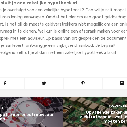
 sluit je een zakelijke hypotheek af
 je overtuigd van een zakelijke hypotheek? Dan wil je zelf mogeli
l zo’n lening aanvragen. Omdat het hier om een groot geldbedrag
t, is het bij de meeste geldverstrekkers niet mogelijk om een onl
vraag in te dienen. Wel kun je online een afspraak maken voor ee
sprek met een adviseur. Op basis van dit gesprek en de documen
 je aanlevert, ontvang je een vrijblijvend aanbod. Je bepaalt
volgens zelf of je al dan niet een zakelijke hypotheek afsluit.
VOLGEND BE
 BERICHT
Opvallende zaken u
spot je een onbetrouwbaar
elektrotechniek wat j
ino
moeten ke