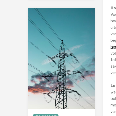
Ho
Voo
ho
uit
va
bep
hy
vo
to
zak
ve
Lo
Wee
oo
moe
van