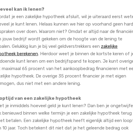
eveel kan ik lenen?
rdat je een zakelijke hypotheek afsluit, wil je uiteraard eerst wet
eveel je kunt lenen. Helaas kunnen we hier op voorhand geen har
spraken over doen. Waarom niet? Omdat er altijd naar de financië
n jouw bedrijf wordt gekeken om de hoogte van de lening te
alen. Gelukkig kun je bij veel geldverstrekkers een
zakelijke
potheek berekenen
. Hierdoor weet je binnen de kortste keren of j
ldoende kunt lenen om een bedrijfspand te kopen. Je kunt overig
t maximaal 65 procent van het aankoopbedrag financieren met e
elijke hypotheek. De overige 35 procent financier je met eigen
rmogen, dus niet met een andere lening.
optijd van een zakelijke hypotheek
t je inmiddels hoeveel geld je kunt lenen? Dan ben je ongetwijfe
k benieuwd binnen welke termijn je een zakelijke hypotheek terug
t betalen. Een zakelijke hypotheek heeft eigenlijk altijd een loopt
 10 jaar. Toch betekent dit niet dat je het geleende bedrag ook