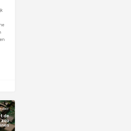
jk
ine
n
ten
RICHT
it de
e zou
nnen