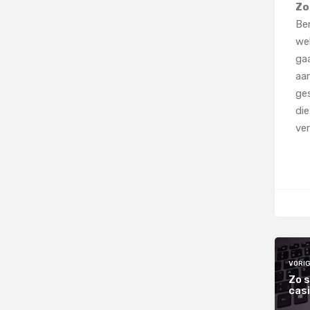
Zo
Ben
we
gaa
aan
ge
die
ver
VORIG
Zo 
cas