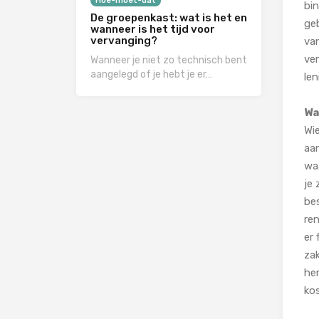
Hoe-moet-dat
bi
De groepenkast: wat is het en
geb
wanneer is het tijd voor
vervanging?
va
ve
Wanneer je niet zo technisch bent
aangelegd of je hebt je er…
len
Wa
Wie
aa
waa
je 
bes
ren
er 
za
hem
kos