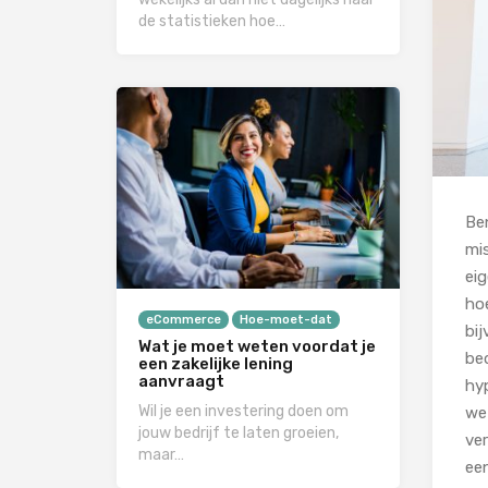
de statistieken hoe…
Be
mi
eig
ho
eCommerce
Hoe-moet-dat
bi
Wat je moet weten voordat je
bed
een zakelijke lening
aanvraagt
hy
Wil je een investering doen om
wet
jouw bedrijf te laten groeien,
ver
maar…
een