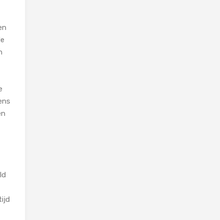
en
de
n
e
ens
en
ld
ijd