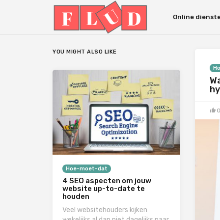
Online dienst
YOU MIGHT ALSO LIKE
H
Wa
h
Hoe-moet-dat
4 SEO aspecten om jouw
website up-to-date te
houden
Veel websitehouders kijken
wekelijks al dan niet dagelijks naar