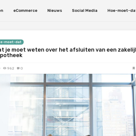
en
eCommerce
Nieuws
Social Media
Hoe-moet-da
oe-moet-dat
t je moet weten over het afsluiten van een zakelij
ypotheek
0
962
0