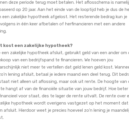
nnen deze periode terug moet betalen. Het aflosschema is namelij
aseerd op 20 jaar. Aan het einde van de looptijd heb je dus de he
n een zakelijke hypotheek afgelost. Het resterende bedrag kun je
rvolgens in één keer afbetalen of herfinancieren met een andere
ing.
t kost een zakelijke hypotheek?
 een zakelijke hypotheek afsluit, gebruikt geld van een ander om
nkoop van een bedrijfspand te financieren. We hoeven jou
rschijnlijk niet meer te vertellen dat geld lenen geld kost. Wanne
zo’n lening afsluit, betaal je iedere maand een deel terug. Dit bed
taat niet alleen uit aflossing, maar ook uit rente. De hoogte van
te hangt af van de financiële situatie van jouw bedrijf. Hoe beter 
financieel voor staat, des te lager de rente uitvalt. De rente over 
kelijke hypotheek wordt overigens vastgezet op het moment dat 
 afsluit. Hierdoor weet je precies hoeveel zo’n lening je maandeli
t.