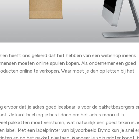
elen heeft ons geleerd dat het hebben van een webshop ineens
 en mensen moeten online spullen kopen. Als ondernemer een goed
ucten online te verkopen. Waar moet je dan op letten bij het
g ervoor dat je adres goed leesbaar is voor de pakketbezorgers e
lant. Je kunt heel erg je best doen om het adres mooi uit te
 veel pakketten moet versturen, wat natuurlijk een goed teken is, i
een label. Met een labelprinter van bijvoorbeeld Dymo kun je snel e
inten en op het pakket plaatsen. Wanneer je zo’n printer koopt, i