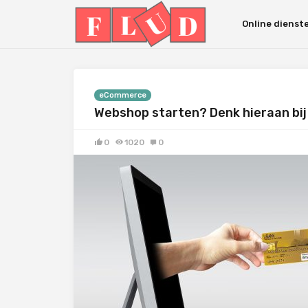
Online dienst
eCommerce
Webshop starten? Denk hieraan bi
0
1020
0