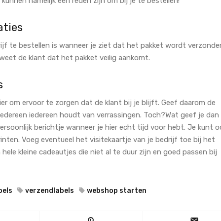
kunnen namelijk een reden zijn om bij je te bestellen!
ties
ijf te bestellen is wanneer je ziet dat het pakket wordt verzonde
 weet de klant dat het pakket veilig aankomt.
’s
r om ervoor te zorgen dat de klant bij je blijft. Geef daarom de
iedereen iedereen houdt van verrassingen. Toch?
Wat geef je dan
soonlijk berichtje wanneer je hier echt tijd voor hebt. Je kunt o
inten. Voeg eventueel het visitekaartje van je bedrijf toe bij het
hele kleine cadeautjes die niet al te duur zijn en goed passen bij
bels
verzendlabels
webshop starten