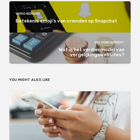
VORIG BERICHT
Betekenis emoji’s van vrienden op Snapchat
VOLGEND BERICHT
Wat is het verdienmodel van
vergelijkingswebsites?
YOU MIGHT ALSO LIKE