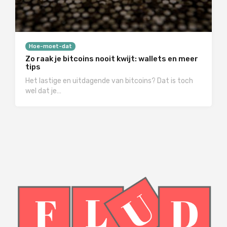
Hoe-moet-dat
Zo raak je bitcoins nooit kwijt: wallets en meer
tips
Het lastige en uitdagende van bitcoins? Dat is toch
wel dat je…