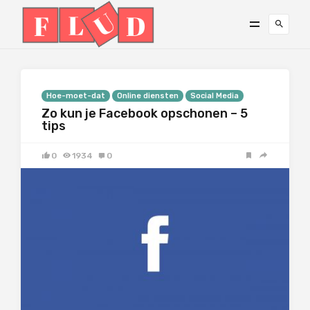
Hoe-moet-dat
Online diensten
Social Media
Zo kun je Facebook opschonen – 5
tips
0
1934
0